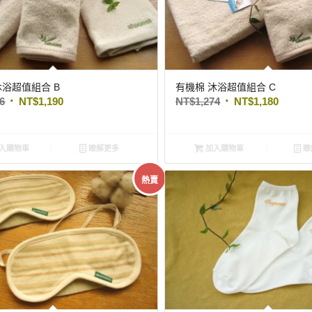
沐浴超值組合 B
有機棉 沐浴超值組合 C
96
NT$
1,190
NT$
1,274
NT$
1,180
入購物車
瞭解更多
加入購物車
瞭
熱賣