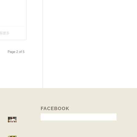
解更多
Page 2 of 5
FACEBOOK