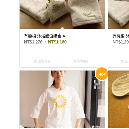
有機棉 沐浴超值組合 A
有機棉 
NT$
1,276
NT$
1,180
NT$
1,2
查看內容
瞭解更多
加
HOT