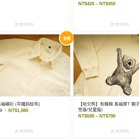
NT$
420
–
NT$
450
選擇規格
選擇規格
免運
長袖襯衫 (平織斜紋布)
【哈欠熊】有機棉 長袖厚T 親子
性版/兒童版)
80
NT$
1,080
NT$
590
–
NT$
790
選擇規格
選擇規格