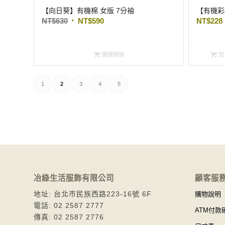
【向日葵】有機棉 女版 7分袖
【有機彩
NT$
630
NT$
590
NT$
228
選擇規格
加
1
2
3
4
5
冶綠生活服飾有限公司
顧客服
地址: 台北市民族西路223-16號 6F
購物說明
電話: 02 2587 2777
ATM付款
傳真: 02 2587 2776