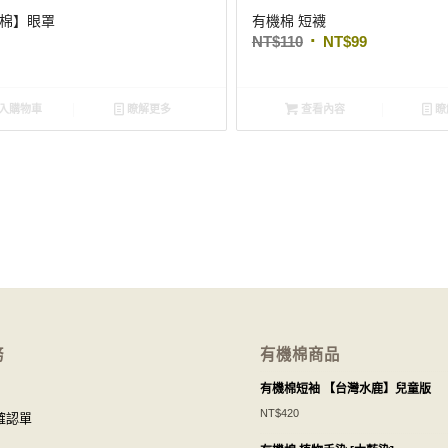
棉】眼罩
有機棉 短襪
NT$
110
NT$
99
入購物車
瞭解更多
查看內容
瞭
務
有機棉商品
有機棉短袖 【台灣水鹿】兒童版
NT$
420
確認單