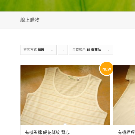
線上購物
排序方式
預設
每頁顯示
Click
15 個商品
to
order
NEW
products
descending
有機彩棉 緹花條紋 背心
有機棉短