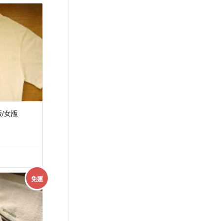
/女版
免運