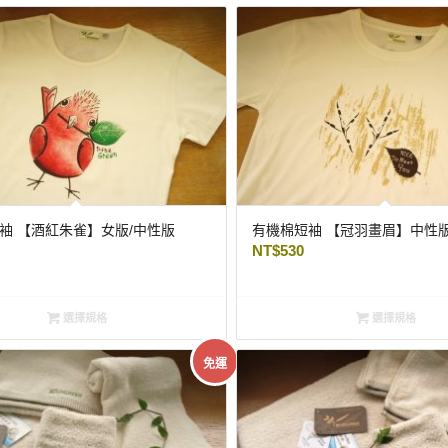
袖 【酒紅朱雀】女版/中性版
有機棉短袖 【冠羽畫眉】中性版
NT$
530
選擇規格
選擇規格
免運