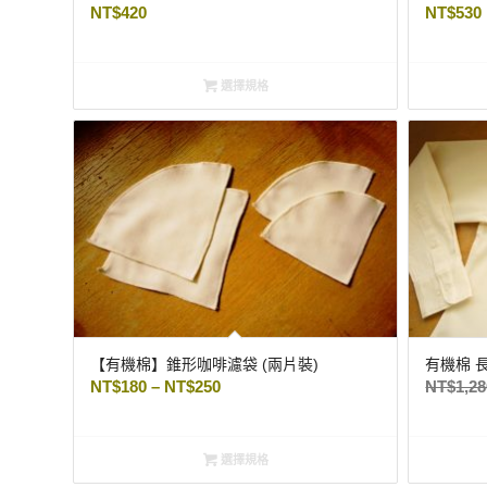
NT$
420
NT$
530
選擇規格
【有機棉】錐形咖啡濾袋 (兩片裝)
有機棉 
NT$
180
–
NT$
250
NT$
1,2
選擇規格