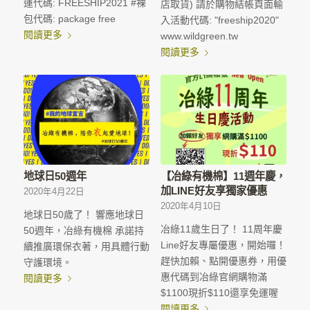
運代碼: FREESHIP2021 #裸
店取貨) 請於購物結帳頁面輸
包代碼: package free
入活動代碼: "freeship2020"
閱讀更多
www.wildgreen.tw
閱讀更多
地球日50週年
【冶綠有機棉】11週年慶，
加LINE好友享獨家優惠
2020年4月22日
2020年4月10日
地球日50歲了！ 響應地球日
冶綠11歲生日了！ 11周年慶
50週年，冶綠有機棉 承諾持
Line好友專屬優惠，開始囉！
續推廣環保衣著，用具體行動
趕快加賴、點開優惠券，用優
守護環境。
惠代碼到冶綠官網購物滿
閱讀更多
$1100現折$110還享免運喔
閱讀更多