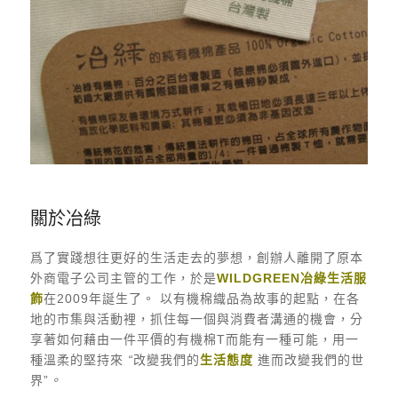
關於冶綠
爲了實踐想往更好的生活走去的夢想，創辦人離開了原本
外商電子公司主管的工作，於是
WILDGREEN
冶綠生活服
飾
在2009年誕生了。 以有機棉織品為故事的起點，在各
地的市集與活動裡，抓住每一個與消費者溝通的機會，分
享著如何藉由一件平價的有機棉T而能有一種可能，用一
種溫柔的堅持來
“
改變我們的
生活態度
進而改變我們的世
界”
。