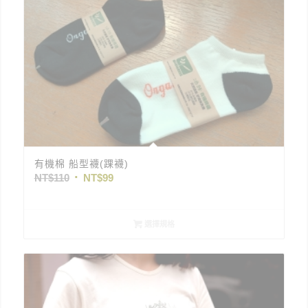
有機棉 船型襪(踝襪)
NT$
110
NT$
99
選擇規格