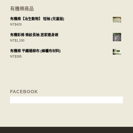
有機棉商品
有機棉【冶生動物】 短袖 (兒童版)
NT$
420
有機彩棉 條紋長袖 居家連身裙
NT$
1,190
有機棉 平織楊柳布 (蜂蠟布材料)
NT$
395
FACEBOOK