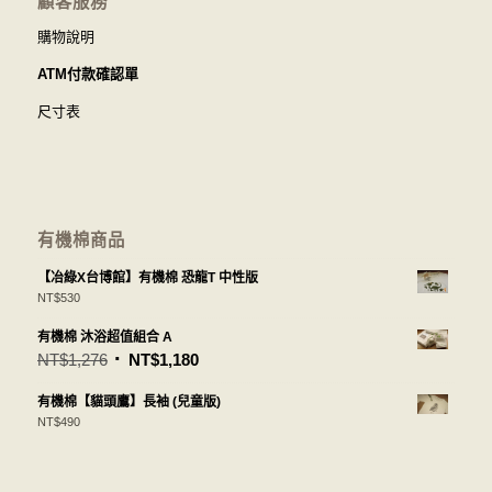
顧客服務
購物說明
ATM付款確認單
尺寸表
有機棉商品
【冶綠X台博館】有機棉 恐龍T 中性版
NT$
530
有機棉 沐浴超值組合 A
NT$
1,276
NT$
1,180
有機棉【貓頭鷹】長袖 (兒童版)
NT$
490