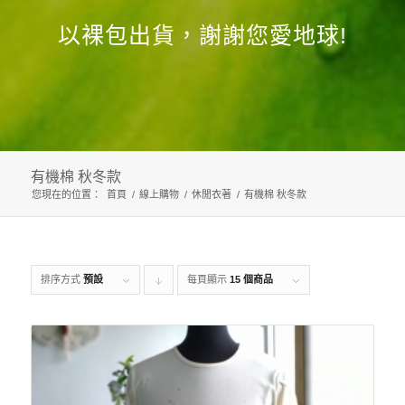
以裸包出貨，謝謝您愛地球!
有機棉 秋冬款
您現在的位置：
首頁
/
線上購物
/
休閒衣著
/
有機棉 秋冬款
排序方式
預設
每頁顯示
Click
15 個商品
to
order
products
descending