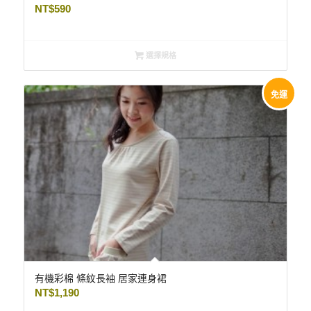
NT$
590
選擇規格
免運
有機彩棉 條紋長袖 居家連身裙
NT$
1,190