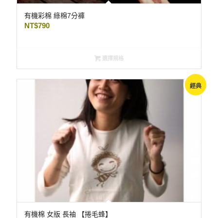
有機彩棉 綠棉7分褲
NT$
790
選擇規格
經典
有機棉 女版 長袖 【捲毛蜂】