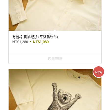
有機棉 長袖襯衫 (平織斜紋布)
NT$
1,280
NT$
1,080
選擇規格
NEW