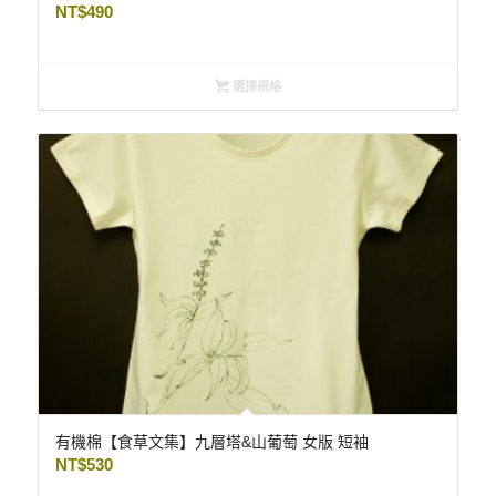
NT$
490
選擇規格
有機棉【食草文集】九層塔&山葡萄 女版 短袖
NT$
530