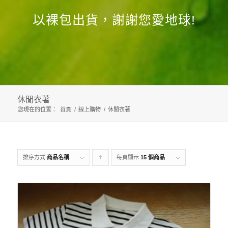
以裸包出貨，謝謝您愛地球!
休閒衣著
您現在的位置：
首頁
/
線上購物
/
休閒衣著
排序方式
商品名稱
每頁顯示
Click
15 個商品
to
order
products
ascending