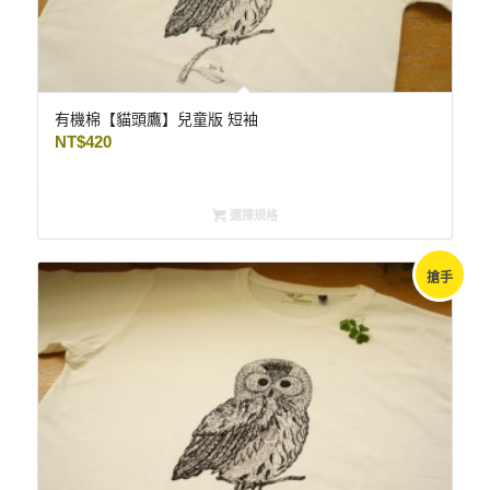
有機棉【貓頭鷹】兒童版 短袖
NT$
420
選擇規格
搶手