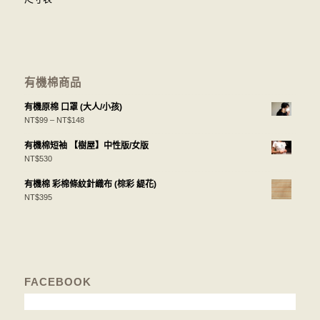
有機棉商品
有機原棉 口罩 (大人/小孩)
NT$
99
–
NT$
148
有機棉短袖 【樹屋】中性版/女版
NT$
530
有機棉 彩棉條紋針織布 (棕彩 緹花)
NT$
395
FACEBOOK